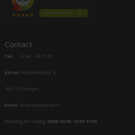
Contact
Tel:
0546 - 44 15 20
Adres:
Hulsbrookstraat 4,
7665 CE Albergen
Email:
info@autoalberink.nl
Maandag t/m vrijdag:
08:00-12:00, 13:00-17:30